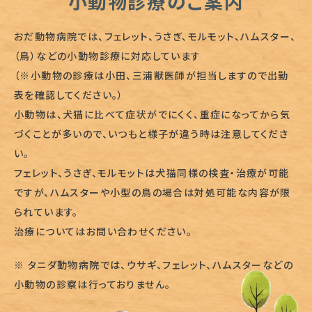
小動物診療のご案内
（ご紹介のご案内）
おだ動物病院では、フェレット、うさぎ、モルモット、ハムスター、
（鳥）などの小動物診療に対応しています
（※小動物の診療は小田、三浦獣医師が担当しますので出勤
表を確認してください。）
小動物は、犬猫に比べて症状がでにくく、重症になってから気
づくことが多いので、いつもと様子が違う時は注意してくださ
い。
フェレット、うさぎ、モルモットは犬猫同様の検査・治療が可能
ですが、ハムスターや小型の鳥の場合は対処可能な内容が限
られています。
治療についてはお問い合わせください。
※ タニダ動物病院では、ウサギ、フェレット、ハムスターなどの
小動物の診察は行っておりません。