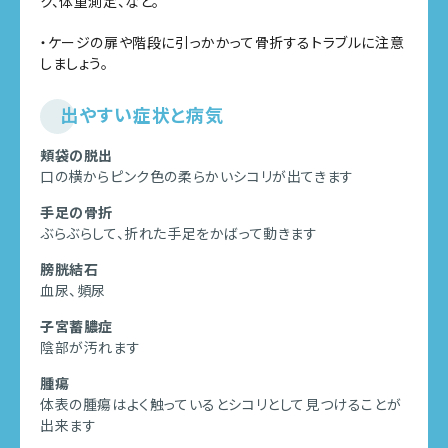
ク、体重測定、など。
・ケージの扉や階段に引っかかって骨折するトラブルに注意
しましょう。
出やすい症状と病気
頬袋の脱出
口の横からピンク色の柔らかいシコリが出てきます
手足の骨折
ぶらぶらして、折れた手足をかばって動きます
膀胱結石
血尿、頻尿
子宮蓄膿症
陰部が汚れます
腫瘍
体表の腫瘍はよく触っているとシコリとして見つけることが
出来ます