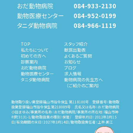
おだ動物病院
084-933-2130
動物医療センター
084-952-0199
タニダ動物病院
084-966-1119
TOP
スタッフ紹介
私たちについて
獣医出勤表
初めての方へ
よくあるご質問
診察案内
お知らせ
おだ動物病院
ブログ
動物医療センター
求人情報
タニダ動物病院
動物病院の先生方へ
（ご紹介のご案内）
動物取り扱い業登録福山市指令保生 第118100号 登録番号：動物取
扱業登録福山市指令保生第218089号 氏名又は名称：おだ動物病院
小田まゆみ/事業所の名称：おだ動物病院/事業所の所在地：福山市神
村町3131-1/動物取扱業の種別：保管/ 登録年月日：2012年3月15
日/有効期間の末日：2027年3月14日/動物取扱責任者：上林 美江