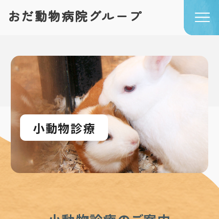
おだ動物病院グループ
TOP
私たちについて
初めての方へ
診療案内
おだ動物病院
動物医療センター
タニダ動物病院
設備紹介
小動物診療
スタッフ紹介
しつけ教室
獣医出勤表
よくあるご質問
お知らせ
ブログ
求人情報
動物病院の先生方へ