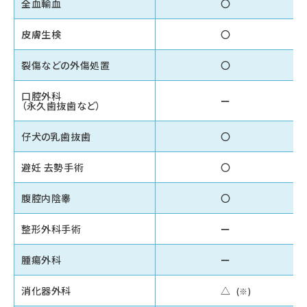
全血輸血
〇
皮膚生検
〇
裂傷などの外傷処置
〇
口腔外科
ー
（永久歯抜歯など）
仔犬の乳歯抜歯
〇
避妊 去勢手術
〇
腹腔内陰睾
〇
整形外科手術
ー
腫瘍外科
ー
消化器外科
△