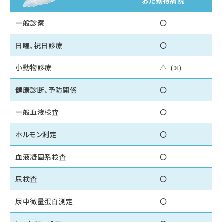
おだ動物病院
一般診察
〇
日曜、祝日診療
〇
小動物診療
△
健康診断、予防関係
〇
一般血液検査
〇
ホルモン測定
〇
血液凝固系検査
〇
尿検査
〇
尿中微量蛋白測定
〇