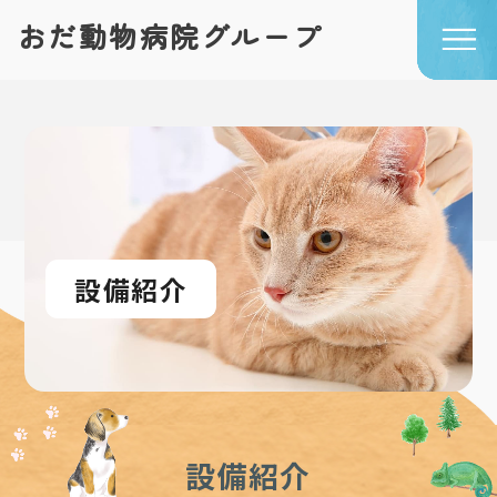
おだ動物病院グループ
TOP
私たちについて
初めての方へ
診療案内
おだ動物病院
動物医療センター
タニダ動物病院
設備紹介
設備紹介
スタッフ紹介
しつけ教室
獣医出勤表
よくあるご質問
お知らせ
ブログ
求人情報
動物病院の先生方へ
設備紹介